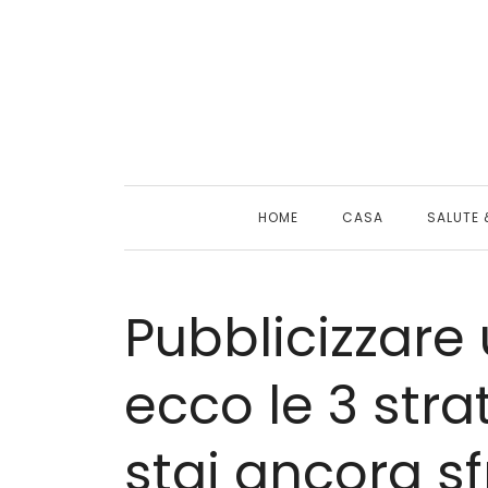
Skip
to
content
HOME
CASA
SALUTE 
Pubblicizzare 
ecco le 3 stra
stai ancora sf