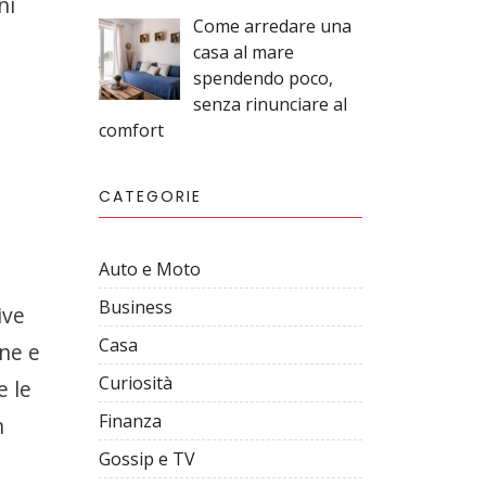
ni
Come arredare una
casa al mare
spendendo poco,
senza rinunciare al
comfort
CATEGORIE
Auto e Moto
Business
ive
Casa
one e
Curiosità
e le
Finanza
n
Gossip e TV