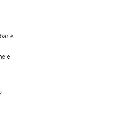
 bar e
ne e
o