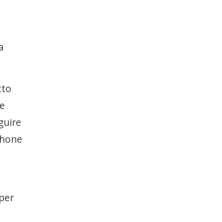
a
tto
 e
guire
phone
 per