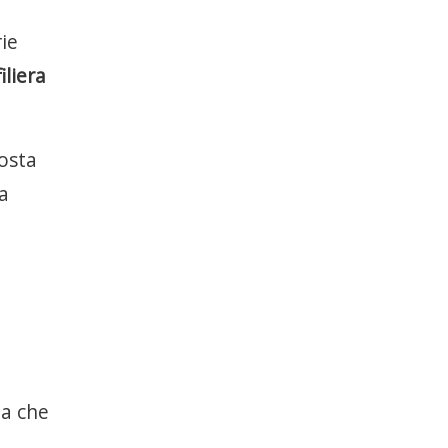
rie
filiera
posta
la
da che