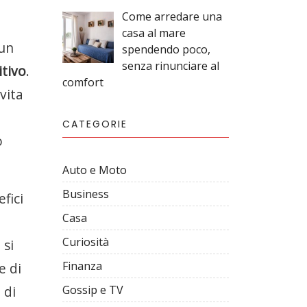
Come arredare una
casa al mare
 un
spendendo poco,
senza rinunciare al
tivo
.
comfort
vita
CATEGORIE
o
Auto e Moto
Business
fici
Casa
Curiosità
 si
Finanza
e di
 di
Gossip e TV