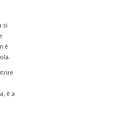
 si
e
on è
ola.
trire
a, è a