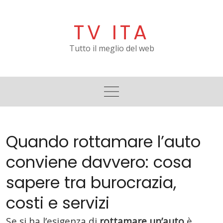
Skip
to
TV ITA
content
Tutto il meglio del web
Quando rottamare l’auto
conviene davvero: cosa
sapere tra burocrazia,
costi e servizi
Se si ha l’esigenza di
rottamare un’auto
è